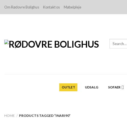
Skip
Om Rødovre Bolighus
Kontakt os
Møbelpleje
to
content
Search
for:
OUTLET
UDSALG
SOFAER
HOME
/
PRODUCTS TAGGED “INARI90”