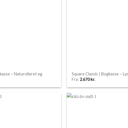
gkasse – Naturolieret eg
Square Classic | Bogkasse – L
Fra:
2.670
kr.