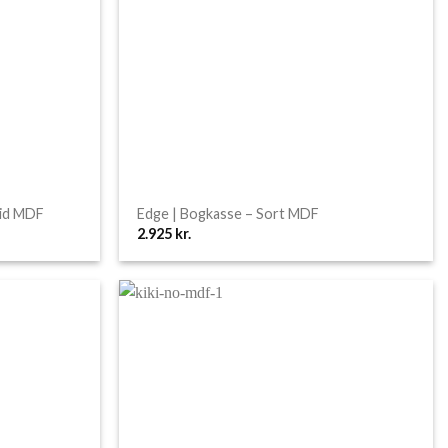
vid MDF
Edge | Bogkasse – Sort MDF
2.925
kr.