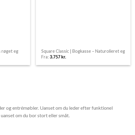
s røget eg
Square Classic | Bogkasse – Naturolieret eg
Fra:
3.757
kr.
er og entrémøbler. Uanset om du leder efter funktionel
 uanset om du bor stort eller småt.