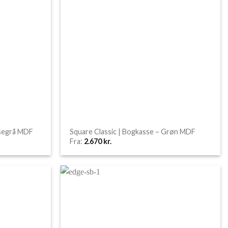
ysegrå MDF
Square Classic | Bogkasse – Grøn MDF
Fra:
2.670
kr.