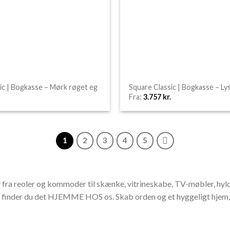
ic | Bogkasse – Mørk røget eg
Square Classic | Bogkasse – Ly
Fra:
3.757
kr.
1
2
3
4
5
fra reoler og kommoder til skænke, vitrineskabe, TV-møbler, hyld
hjem, finder du det HJEMME HOS os. Skab orden og et hyggeligt hjem,