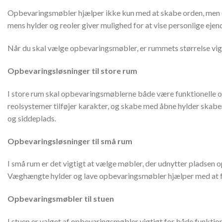
Opbevaringsmøbler hjælper ikke kun med at skabe orden, men er
mens hylder og reoler giver mulighed for at vise personlige ejende
Når du skal vælge opbevaringsmøbler, er rummets størrelse vigti
Opbevaringsløsninger til store rum
I store rum skal opbevaringsmøblerne både være funktionelle 
reolsystemer tilføjer karakter, og skabe med åbne hylder skab
og siddeplads.
Opbevaringsløsninger til små rum
I små rum er det vigtigt at vælge møbler, der udnytter pladsen 
Væghængte hylder og lave opbevaringsmøbler hjælper med at frig
Opbevaringsmøbler til stuen
I stuen er valget af opbevaringsmøbler vigtigt for både funktio