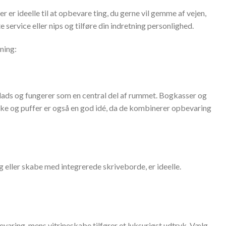
 ideelle til at opbevare ting, du gerne vil gemme af vejen,
e service eller nips og tilføre din indretning personlighed.
ning:
ads og fungerer som en central del af rummet. Bogkasser og
ke og puffer er også en god idé, da de kombinerer opbevaring
 eller skabe med integrerede skriveborde, er ideelle.
varing, mens vitrineskabe tilfører et luksuriøst udtryk. Vælg