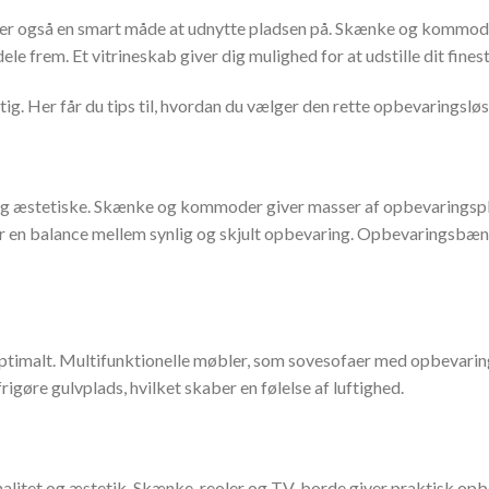
 også en smart måde at udnytte pladsen på. Skænke og kommoder er
le frem. Et vitrineskab giver dig mulighed for at udstille dit finest
g. Her får du tips til, hvordan du vælger den rette opbevaringsløs
og æstetiske. Skænke og kommoder giver masser af opbevaringspl
er en balance mellem synlig og skjult opbevaring. Opbevaringsbæn
optimalt. Multifunktionelle møbler, som sovesofaer med opbevaring
øre gulvplads, hvilket skaber en følelse af luftighed.
nalitet og æstetik. Skænke, reoler og TV-borde giver praktisk opbe