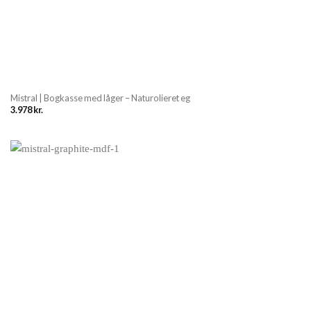
Mistral | Bogkasse med låger – Naturolieret eg
3.978
kr.