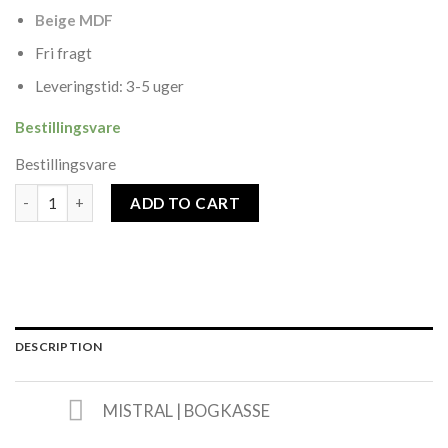
Beige MDF
Fri fragt
Leveringstid: 3-5 uger
Bestillingsvare
Bestillingsvare
Mistral | Bogkasse - Beige MDF quantity
ADD TO CART
DESCRIPTION
MISTRAL | BOGKASSE