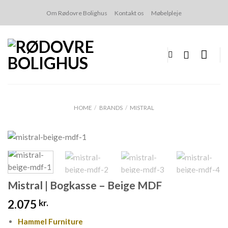
Skip
Om Rødovre Bolighus
Kontakt os
Møbelpleje
to
content
HOME
/
BRANDS
/
MISTRAL
Mistral | Bogkasse – Beige MDF
2.075
kr.
Hammel Furniture