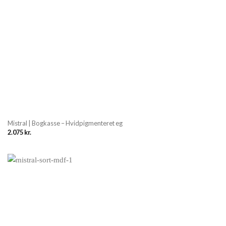
Mistral | Bogkasse – Hvidpigmenteret eg
2.075
kr.