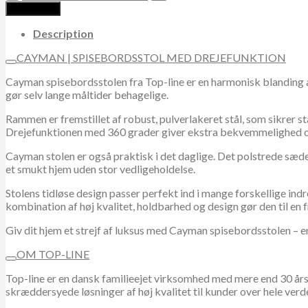
|
Add to cart
Spisebordsstol
quantity
Description
CAYMAN | SPISEBORDSSTOL MED DREJEFUNKTION
Cayman spisebordsstolen fra Top-line er en harmonisk blanding 
gør selv lange måltider behagelige.
Rammen er fremstillet af robust, pulverlakeret stål, som sikrer st
Drejefunktionen med 360 grader giver ekstra bekvemmelighed og f
Cayman stolen er også praktisk i det daglige. Det polstrede sæde 
et smukt hjem uden stor vedligeholdelse.
Stolens tidløse design passer perfekt ind i mange forskellige indr
kombination af høj kvalitet, holdbarhed og design gør den til en 
Giv dit hjem et strejf af luksus med Cayman spisebordsstolen – en 
OM TOP-LINE
Top-line er en dansk familieejet virksomhed med mere end 30 års
skræddersyede løsninger af høj kvalitet til kunder over hele verde