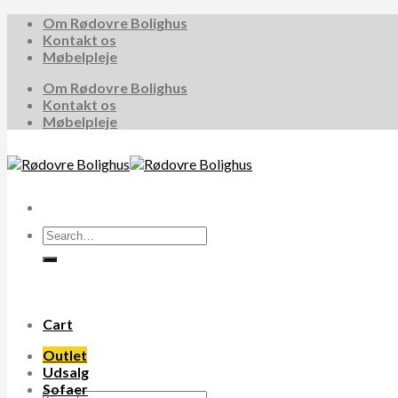
Skip
Om Rødovre Bolighus
to
Kontakt os
content
Møbelpleje
Om Rødovre Bolighus
Kontakt os
Møbelpleje
Search
for:
Cart
Outlet
Udsalg
Sofaer
Search