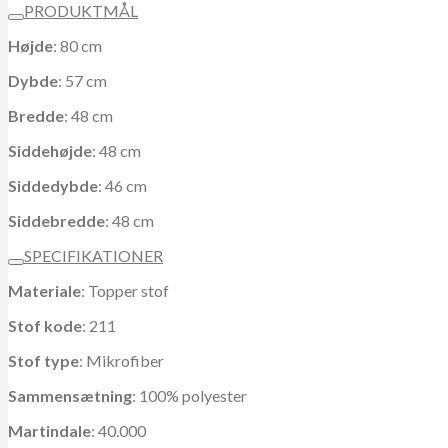
PRODUKTMÅL
Højde
: 80 cm
Dybde
: 57 cm
Bredde
: 48 cm
Siddehøjde
: 48 cm
Siddedybde
: 46 cm
Siddebredde
: 48 cm
SPECIFIKATIONER
Materiale
: Topper stof
Stof kode
: 211
Stof type
: Mikrofiber
Sammensætning
: 100% polyester
Martindale
: 40.000