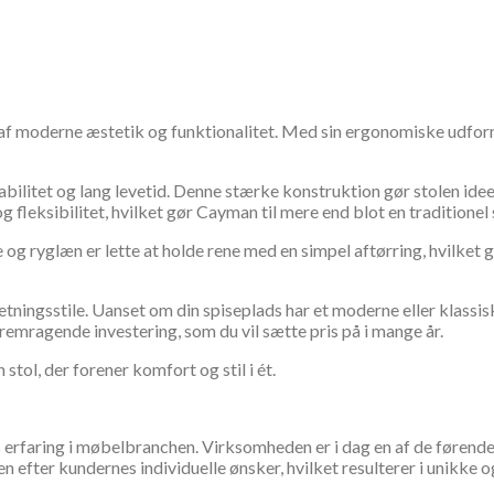
af moderne æstetik og funktionalitet. Med sin ergonomiske udform
abilitet og lang levetid. Denne stærke konstruktion gør stolen idee
leksibilitet, hvilket gør Cayman til mere end blot en traditionel 
og ryglæn er lette at holde rene med en simpel aftørring, hvilket g
etningsstile. Uanset om din spiseplads har et moderne eller klassis
fremragende investering, som du vil sætte pris på i mange år.
stol, der forener komfort og stil i ét.
 erfaring i møbelbranchen. Virksomheden er i dag en af de førende
n efter kundernes individuelle ønsker, hvilket resulterer i unikke 