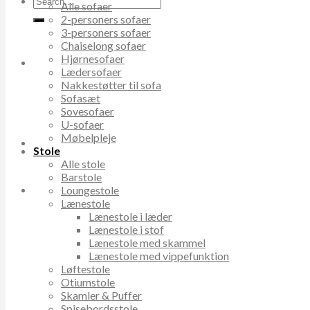
Alle sofaer
for:
2-personers sofaer
3-personers sofaer
Chaiselong sofaer
Hjørnesofaer
Lædersofaer
Nakkestøtter til sofa
Sofasæt
Sovesofaer
U-sofaer
Møbelpleje
Stole
Alle stole
Barstole
Loungestole
Lænestole
Lænestole i læder
Lænestole i stof
Lænestole med skammel
Lænestole med vippefunktion
Løftestole
Otiumstole
Skamler & Puffer
Spisebordsstole