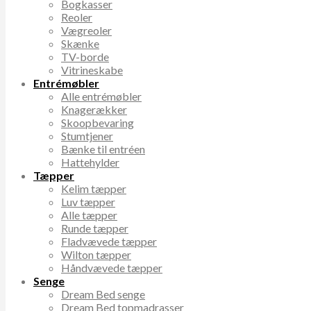
Bogkasser
Reoler
Vægreoler
Skænke
TV-borde
Vitrineskabe
Entrémøbler
Alle entrémøbler
Knagerækker
Skoopbevaring
Stumtjener
Bænke til entréen
Hattehylder
Tæpper
Kelim tæpper
Luv tæpper
Alle tæpper
Runde tæpper
Fladvævede tæpper
Wilton tæpper
Håndvævede tæpper
Senge
Dream Bed senge
Dream Bed topmadrasser