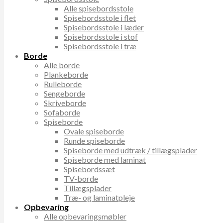
Alle spisebordsstole
Spisebordsstole i flet
Spisebordsstole i læder
Spisebordsstole i stof
Spisebordsstole i træ
Borde
Alle borde
Plankeborde
Rulleborde
Sengeborde
Skriveborde
Sofaborde
Spiseborde
Ovale spiseborde
Runde spiseborde
Spiseborde med udtræk / tillægsplader
Spiseborde med laminat
Spisebordssæt
TV-borde
Tillægsplader
Træ- og laminatpleje
Opbevaring
Alle opbevaringsmøbler