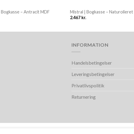
 | Bogkasse – Antracit MDF
Mistral | Bogkasse – Naturolieret
2.467
kr.
INFORMATION
Handelsbetingelser
Leveringsbetingelser
Privatlivspolitik
Returnering