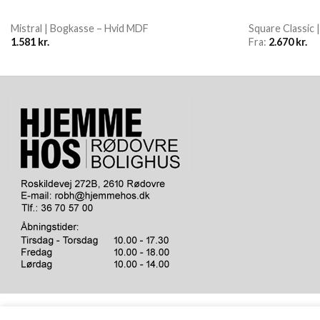
Mistral | Bogkasse – Hvid MDF
Square Classic
1.581
kr.
Fra:
2.670
kr.