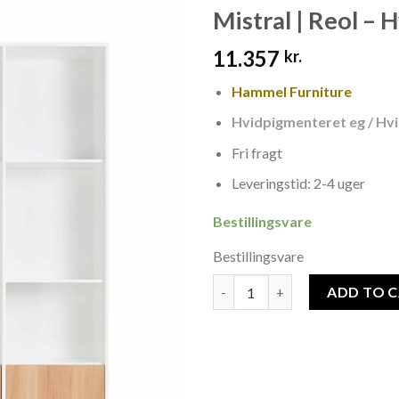
Mistral | Reol –
11.357
kr.
Hammel Furniture
Hvidpigmenteret eg / Hv
Fri fragt
Leveringstid: 2-4 uger
Bestillingsvare
Bestillingsvare
Mistral | Reol - Hvidlakeret M
ADD TO 