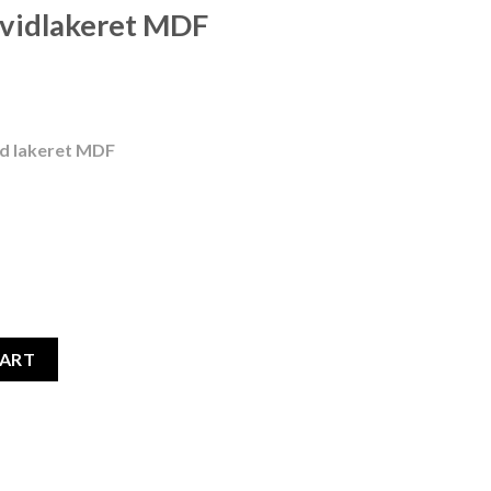
 Hvidlakeret MDF
id lakeret MDF
DF quantity
CART