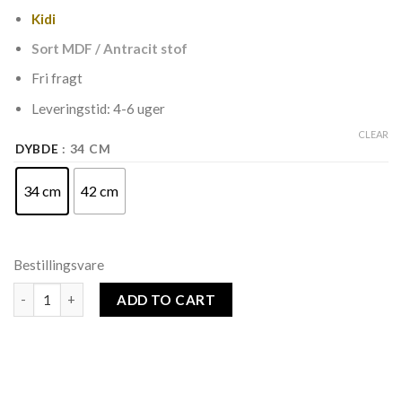
Kidi
Sort MDF / Antracit stof
Fri fragt
Leveringstid: 4-6 uger
CLEAR
DYBDE
: 34 CM
34 cm
42 cm
Bestillingsvare
Square Classic | TV-bord - Sort MDF / Antracit stof quantity
ADD TO CART