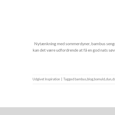
Nytænkning med sommerdyner, bambus sengetøj 
kan det være udfordrende at få en god nats søvn
Udgivet
Inspiration
|
Tagged
bambus
,
blog
,
bomuld
,
dun
,
d