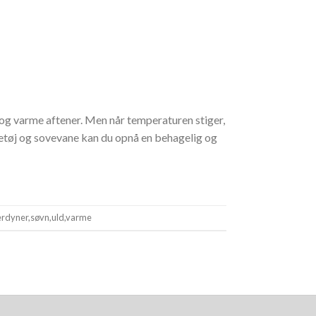
 varme aftener. Men når temperaturen stiger,
ngetøj og sovevane kan du opnå en behagelig og
rdyner
,
søvn
,
uld
,
varme