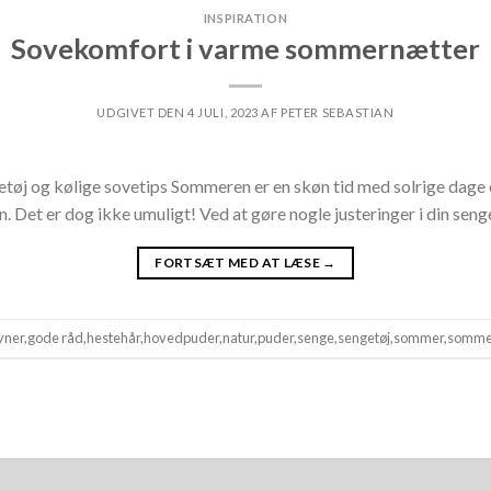
INSPIRATION
Sovekomfort i varme sommernætter
UDGIVET DEN
4 JULI, 2023
AF
PETER SEBASTIAN
og kølige sovetips Sommeren er en skøn tid med solrige dage og
. Det er dog ikke umuligt! Ved at gøre nogle justeringer i din se
FORTSÆT MED AT LÆSE
→
yner
,
gode råd
,
hestehår
,
hovedpuder
,
natur
,
puder
,
senge
,
sengetøj
,
sommer
,
somme